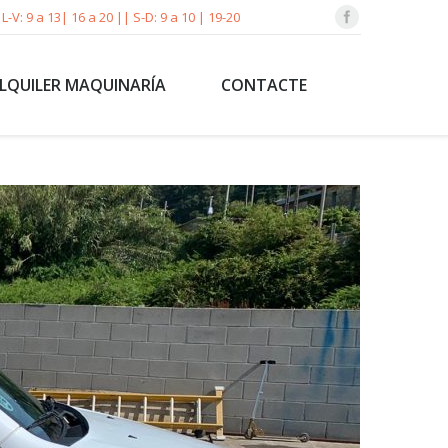
L-V: 9 a 13| 16 a 20 || S-D: 9 a 10 | 19-20
LQUILER MAQUINARÍA
CONTACTE