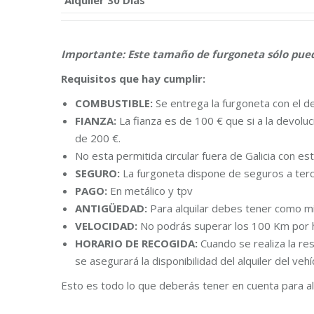
Alquiler 30 Días
Importante: Este tamaño de furgoneta sólo puede
Requisitos que hay cumplir:
COMBUSTIBLE:
Se entrega la furgoneta con el de
FIANZA:
La fianza es de 100 € que si a la devoluci
de 200 €.
No esta permitida circular fuera de Galicia con est
SEGURO:
La furgoneta dispone de seguros a terc
PAGO:
En metálico y tpv
ANTIGÜEDAD:
Para alquilar debes tener como mí
VELOCIDAD:
No podrás superar los 100 Km por 
HORARIO DE RECOGIDA:
Cuando se realiza la res
se asegurará la disponibilidad del alquiler del vehí
Esto es todo lo que deberás tener en cuenta para a