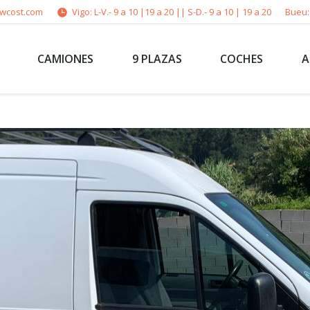
owcost.com
Vigo: L-V.- 9 a 10 |19 a 20 || S-D.- 9 a 10 | 19 a 20
Bueu: 
CAMIONES
9 PLAZAS
COCHES
A