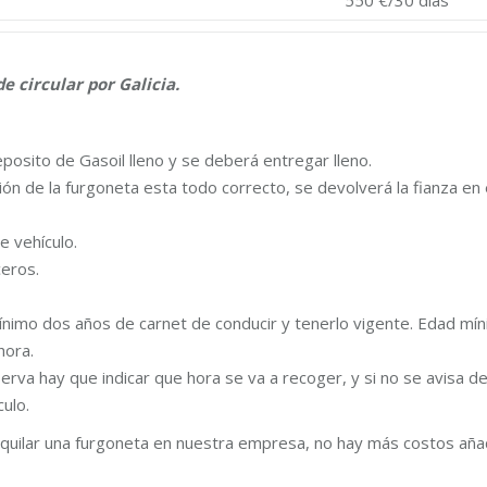
550 €/30 días
 circular por Galicia.
posito de Gasoil lleno y se deberá entregar lleno.
ón de la furgoneta esta todo correcto, se devolverá la fianza en e
e vehículo.
eros.
nimo dos años de carnet de conducir y tenerlo vigente. Edad mín
hora.
erva hay que indicar que hora se va a recoger, y si no se avisa d
culo.
lquilar una furgoneta en nuestra empresa, no hay más costos aña